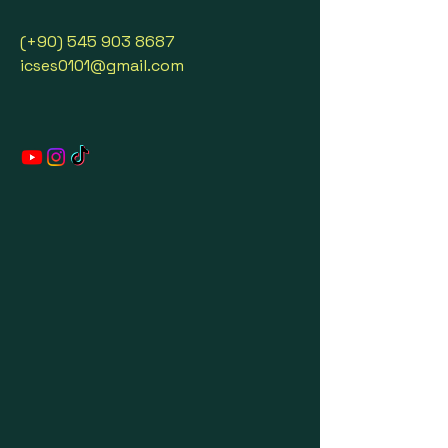
(+90)
545 903 8687
icses0101@gmail.com