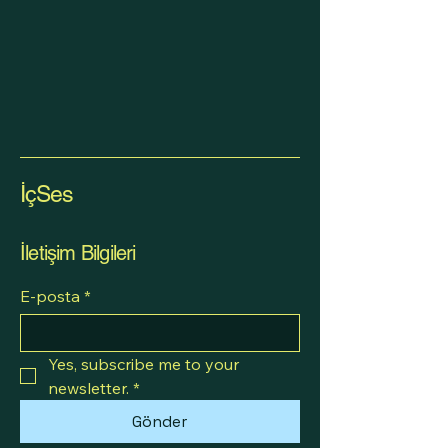
İçSes
İletişim Bilgileri
E-posta
*
Yes, subscribe me to your 
newsletter.
*
Gönder