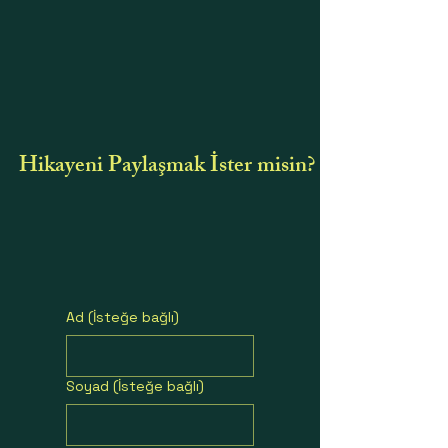
Hikayeni Paylaşmak İster misin?
Ad (İsteğe bağlı)
Soyad (İsteğe bağlı)