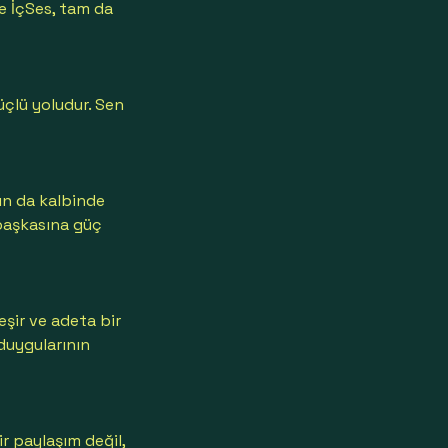
te İçSes, tam da
üçlü yoludur. Sen
ın da kalbinde
n başkasına güç
eşir ve adeta bir
 duygularının
bir paylaşım değil,