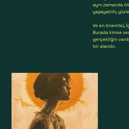
aynı zamanda ölü
yaşayabilir, yüzl
Ve en önemlisi, İ
Burada kimse sen
gerçekliğin vard
bir alandır.