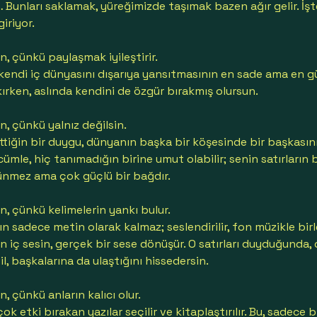
… Bunları saklamak, yüreğimizde taşımak bazen ağır gelir. İş
iriyor.
n, çünkü paylaşmak iyileştirir.
kendi iç dünyasını dışarıya yansıtmasının en sade ama en g
kırken, aslında kendini de özgür bırakmış olursun.
n, çünkü yalnız değilsin.
ettiğin bir duygu, dünyanın başka bir köşesinde bir başkasın
 cümle, hiç tanımadığın birine umut olabilir; senin satırları
örünmez ama çok güçlü bir bağdır.
n, çünkü kelimelerin yankı bulur.
n sadece metin olarak kalmaz; seslendirilir, fon müzikle birl
n iç sesin, gerçek bir sese dönüşür. O satırları duyduğunda,
, başkalarına da ulaştığını hissedersin.
n, çünkü anların kalıcı olur.
çok etki bırakan yazılar seçilir ve kitaplaştırılır. Bu, sadece 