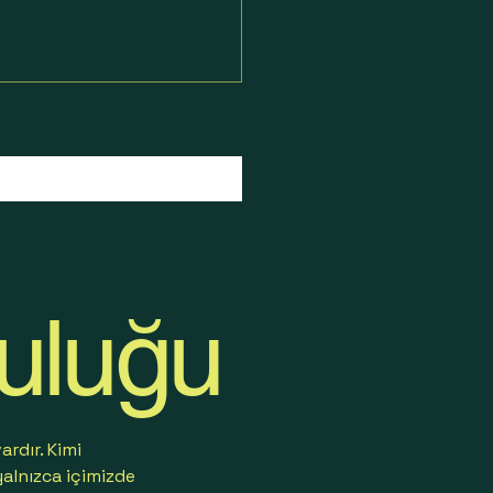
culuğu
rdır. Kimi
yalnızca içimizde