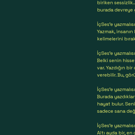
biriken sessizlik
burada devreye g
İçSes’e yazmalısı
Yazmak, insanın 
kelimelerini bıra
İçSes’e yazmalısı
Belki senin hiss
var. Yazdığın bir
verebilir. Bu, g
İçSes’e yazmalısı
Burada yazdıkları
hayat bulur. Seni
sadece sana değil
İçSes’e yazmalısı
Altı ayda bir, en 