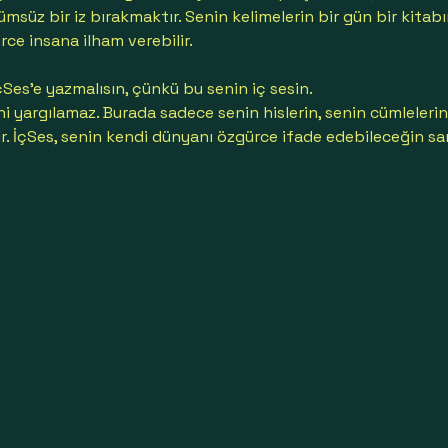
msüz bir iz bırakmaktır. Senin kelimelerin bir gün bir kitab
erce insana ilham verebilir.
çSes’e yazmalısın, çünkü bu senin iç sesin.
i yargılamaz. Burada sadece senin hislerin, senin cümlelerin
ır. İçSes, senin kendi dünyanı özgürce ifade edebileceğin s